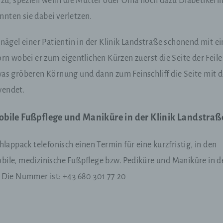
 zu, speziell wenn die Mutter oder Oma noch dazu Diabetikeri
erson, deren personenbezogene Daten von dem für die Verarbe
erantwortlichen verarbeitet werden.
önnten sie dabei verletzen.
rnägel einer Patientin in der Klinik Landstraße schonend mit ei
) Verarbeitung
orn wobei er zum eigentlichen Kürzen zuerst die Seite der Feile
erarbeitung ist jeder mit oder ohne Hilfe automatisierter Verfahr
was gröberen Körnung und dann zum Feinschliff die Seite mit d
usgeführte Vorgang oder jede solche Vorgangsreihe im
usammenhang mit personenbezogenen Daten wie das Erheben
wendet.
rfassen, die Organisation, das Ordnen, die Speicherung, die
npassung oder Veränderung, das Auslesen, das Abfragen, die
erwendung, die Offenlegung durch Übermittlung, Verbreitung o
bile Fußpflege und Maniküre in der Klinik Landstraß
ine andere Form der Bereitstellung, den Abgleich oder die
erknüpfung, die Einschränkung, das Löschen oder die Vernicht
hlappack telefonisch einen Termin für eine kurzfristig, in den
bile, medizinische Fußpflege bzw. Pediküre und Maniküre in d
) Einschränkung der Verarbeitung
. Die Nummer ist: +43 680 301 77 20
inschränkung der Verarbeitung ist die Markierung gespeicherter
ersonenbezogener Daten mit dem Ziel, ihre künftige Verarbeitu
inzuschränken.