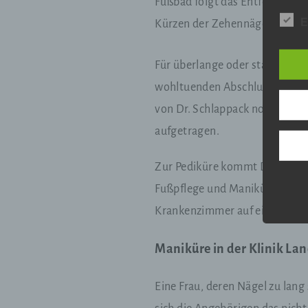
Fußbad folgt das Entfernen vo
Wir v
folge
E
Kürzen der Zehennägel.
Für überlange oder stark verdi
a
wohltuenden Abschluss einer m
von Dr. Schlappack noch Sheab
P
i
aufgetragen.
„
P
Z
Zur Pediküre kommt Dr. Schlapp
K
e
Fußpflege und Maniküre mithat,
p
Krankenzimmer auf einer der S
w
P
Maniküre in der Klinik La
b
Eine Frau, deren Nägel zu lang
B