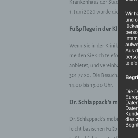
Krankenhaus der Stadt Wien, d
1. Juni 2020 wurde die Kranken
Wir h
und o
lücke
Fußpflege in der Klinik L
perso
Inter
aufwe
Wenn Sie in der Klinik Landst
Aus d
melden Sie sich telefonisch bei
perso
telef
anbietet, und vereinbaren Sie 
301 77 20. Die Besuchszeiten i
Begr
14.00 bis 19.00 Uhr.
Die D
Europ
Dr. Schlappack’s mobile, m
Daten
Daten
Kunde
Dr. Schlappack’s mobile medizi
dies 
Begrif
leicht basischen Fußbad, um d