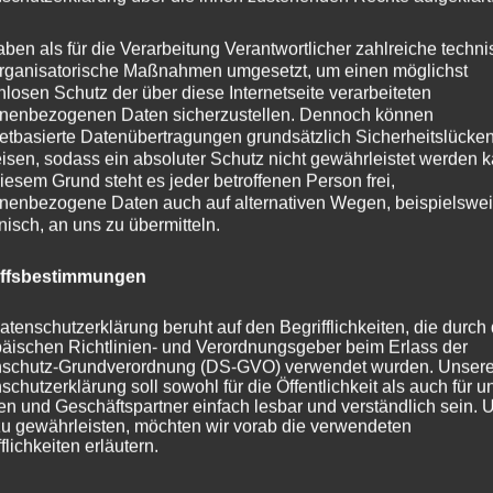
as 1977 durch einen 17-geschoßigen Neubau ersetzt wurde. M
anstalt Rudolfstiftung in Klinik Landstraße umbenannt.
aben als für die Verarbeitung Verantwortlicher zahlreiche techn
rganisatorische Maßnahmen umgesetzt, um einen möglichst
nlosen Schutz der über diese Internetseite verarbeiteten
andstraße wird mobil angeboten
nenbezogenen Daten sicherzustellen. Dennoch können
netbasierte Datenübertragungen grundsätzlich Sicherheitslücke
isen, sodass ein absoluter Schutz nicht gewährleistet werden k
raße stationär aufgenommen sind und eine Pediküre benötigen
iesem Grund steht es jeder betroffenen Person frei,
 Dr. Schlappack, der seine Dienste mobil in der Klinik Landstr
nenbezogene Daten auch auf alternativen Wegen, beispielswe
onisch, an uns zu übermitteln.
einen Termin mit ihm in der Besuchszeit. Die Nummer ist: 068
n der Klinik Landstraße sind täglich, Montag bis Sonntag, von
iffsbestimmungen
atenschutzerklärung beruht auf den Begrifflichkeiten, die durch
äischen Richtlinien- und Verordnungsgeber beim Erlass der
edizinische Fußpflege in der Klinik Landstraße
schutz-Grundverordnung (DS-GVO) verwendet wurden. Unser
schutzerklärung soll sowohl für die Öffentlichkeit als auch für u
n und Geschäftspartner einfach lesbar und verständlich sein.
nische Fußpflege in der Klinik Landstraße besteht aus einem
zu gewährleisten, möchten wir vorab die verwendeten
flichkeiten erläutern.
ie Haut Ihrer Füße und Ihre Zehennägel zu befeuchten. Auf das