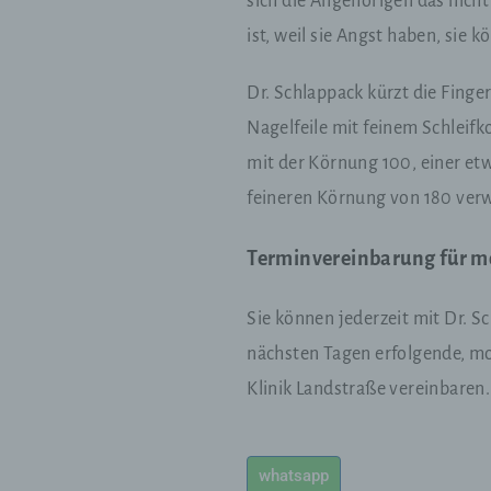
sich die Angehörigen das nicht
P
V
ist, weil sie Angst haben, sie k
Dr. Schlappack kürzt die Finge
c
Nagelfeile mit feinem Schleifk
V
mit der Körnung 100, einer et
a
Z
feineren Körnung von 180 ver
E
A
V
Terminvereinbarung für mo
e
V
Sie können jederzeit mit Dr. Sc
nächsten Tagen erfolgende, mo
d
Klinik Landstraße vereinbaren
E
p
e
whatsapp