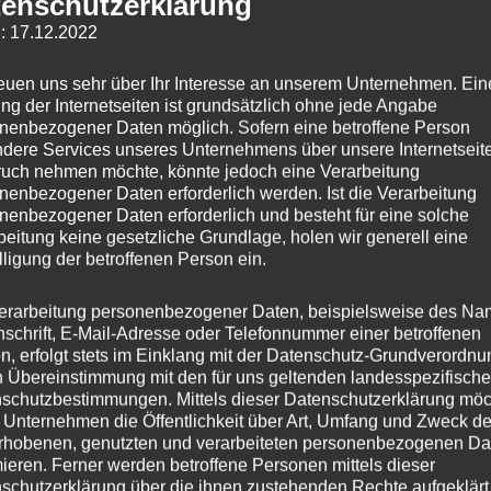
enschutzerklärung
: 17.12.2022
reuen uns sehr über Ihr Interesse an unserem Unternehmen. Ein
ng der Internetseiten ist grundsätzlich ohne jede Angabe
nenbezogener Daten möglich. Sofern eine betroffene Person
dere Services unseres Unternehmens über unsere Internetseite
uch nehmen möchte, könnte jedoch eine Verarbeitung
nenbezogener Daten erforderlich werden. Ist die Verarbeitung
nenbezogener Daten erforderlich und besteht für eine solche
beitung keine gesetzliche Grundlage, holen wir generell eine
lligung der betroffenen Person ein.
erarbeitung personenbezogener Daten, beispielsweise des Na
phs I. die Errichtung eines neuen Krankenhauses auf dem Area
nschrift, E-Mail-Adresse oder Telefonnummer einer betroffenen
n, erfolgt stets im Einklang mit der Datenschutz-Grundverordnu
Obstgartens zur Erinnerung an die Geburt des Kronprinzen
n Übereinstimmung mit den für uns geltenden landesspezifisch
 an, die sich an französischen Vorbildern orientierte.
schutzbestimmungen. Mittels dieser Datenschutzerklärung mö
 Unternehmen die Öffentlichkeit über Art, Umfang und Zweck de
rhobenen, genutzten und verarbeiteten personenbezogenen Da
ftung war um die Jahrhundertwende das zweitgrößte
mieren. Ferner werden betroffene Personen mittels dieser
schutzerklärung über die ihnen zustehenden Rechte aufgeklärt