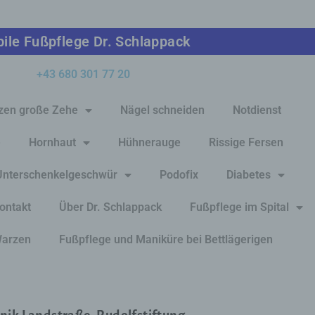
ile Fußpflege Dr. Schlappack
+43 680 301 77 20
zen große Zehe
Nägel schneiden
Notdienst
e
Hornhaut
Hühnerauge
Rissige Fersen
Unterschenkelgeschwür
Podofix
Diabetes
ontakt
Über Dr. Schlappack
Fußpflege im Spital
arzen
Fußpflege und Maniküre bei Bettlägerigen