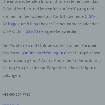
Markierung gespeicherter personenbezogener
Die entsprechenden Informationen stehen über das
Daten mit dem Ziel, ihre künftige Verarbeitung
GISA öffentlich und kostenfrei zur Verfügung und
einzuschränken.
können für die Fasten-Tour GmbH über eine
GISA-
Abfrage
durch Eingabe des Firmennamens oder der
e) Profiling
GISA-Zahl:
30815728
eingesehen werden.
Profiling ist jede Art der automatisierten
Verarbeitung personenbezogener Daten, die
darin besteht, dass diese personenbezogenen
Bei Problemen mit Online-Käufen können Sie über
Daten verwendet werden, um bestimmte
persönliche Aspekte, die sich auf eine
das Portal „
Online Streitbeilegung
“ der Europäischen
natürliche Person beziehen, zu bewerten,
insbesondere, um Aspekte bezüglich
Kommission gemäß Art. 14 Abs. 1 der EU Verordnung
Arbeitsleistung, wirtschaftlicher Lage,
Nr. 524/2013 zu einer außergerichtlichen Einigung
Gesundheit, persönlicher Vorlieben,
Interessen, Zuverlässigkeit, Verhalten,
gelangen.
Aufenthaltsort oder Ortswechsel dieser
natürlichen Person zu analysieren oder
vorherzusagen.
+43 680 301 7720
f) Pseudonymisierung