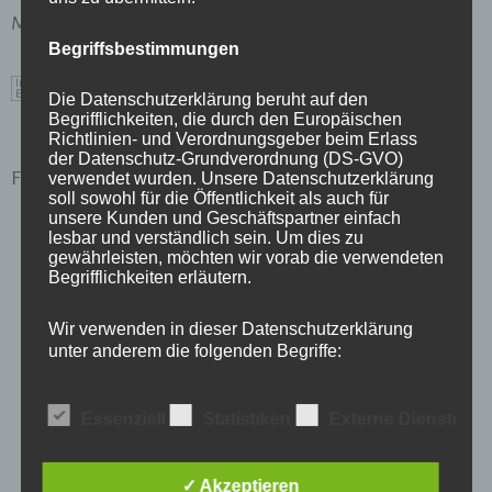
Magistratisches Bezirksamt des IX. Bezirkes
Begriffsbestimmungen
Die Datenschutzerklärung beruht auf den
Begrifflichkeiten, die durch den Europäischen
Richtlinien- und Verordnungsgeber beim Erlass
der Datenschutz-Grundverordnung (DS-GVO)
Für Reisebüros gelten folgende Rechtsvorschriften:
verwendet wurden. Unsere Datenschutzerklärung
soll sowohl für die Öffentlichkeit als auch für
unsere Kunden und Geschäftspartner einfach
lesbar und verständlich sein. Um dies zu
Gewerbeordnung 1994, insbesondere § 94 Z 56
gewährleisten, möchten wir vorab die verwendeten
Begrifflichkeiten erläutern.
und § 126: siehe
http://www.ris.bka.gv.at/GeltendeFassung.wxe?
Wir verwenden in dieser Datenschutzerklärung
Abfrage=Bundesnormen&Gesetzesnummer=100
unter anderem die folgenden Begriffe:
07517
Essenziell
Statistiken
Externe Dienste
Reisebüro-Verordnung: siehe
a) personenbezogene Daten
http://www.ris.bka.gv.at/GeltendeFassung.wxe?
✓ Akzeptieren