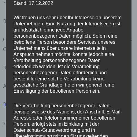
Fachgruppe: Fachgruppe Reisebüros
Stand: 17.12.2022
Wir freuen uns sehr über Ihr Interesse an unserem
Berufszweig: Reisebüros
Unternehmen. Eine Nutzung der Internetseiten ist
grundsätzlich ohne jede Angabe
personenbezogener Daten möglich. Sofern eine
GEWERBEWORTLAUT (Gewerbeart: reglementiertes
betroffene Person besondere Services unseres
Unternehmens über unsere Internetseite in
Gewerbe)
Anspruch nehmen möchte, könnte jedoch eine
Verarbeitung personenbezogener Daten
erforderlich werden. Ist die Verarbeitung
Reisebüros
personenbezogener Daten erforderlich und
besteht für eine solche Verarbeitung keine
gesetzliche Grundlage, holen wir generell eine
Ausstellende Behörde:
Einwilligung der betroffenen Person ein.
Bezirkshauptmannschaft Krems a.d. Donau
Die Verarbeitung personenbezogener Daten,
beispielsweise des Namens, der Anschrift, E-Mail-
Adresse oder Telefonnummer einer betroffenen
3500 Krems an der Donau,
Drinkweldergasse 15
Person, erfolgt stets im Einklang mit der
Datenschutz-Grundverordnung und in
Übereinstimmung mit den für uns geltenden