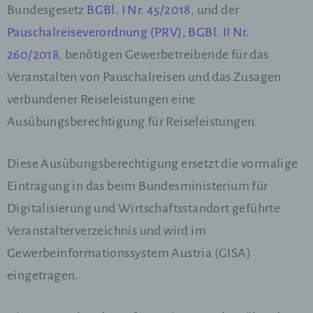
Bundesgesetz
BGBl. I Nr. 45/2018
, und der
Pauschalreiseverordnung (PRV), BGBl. II Nr.
c) Verarbeitung
260/2018
, benötigen Gewerbetreibende für das
Verarbeitung ist jeder mit oder ohne Hilfe
Veranstalten von Pauschalreisen und das Zusagen
automatisierter Verfahren ausgeführte Vorgang
verbundener Reiseleistungen eine
oder jede solche Vorgangsreihe im
Zusammenhang mit personenbezogenen
Ausübungsberechtigung für Reiseleistungen.
Daten wie das Erheben, das Erfassen, die
Organisation, das Ordnen, die Speicherung,
die Anpassung oder Veränderung, das
Auslesen, das Abfragen, die Verwendung, die
Diese Ausübungsberechtigung ersetzt die vormalige
Offenlegung durch Übermittlung, Verbreitung
Eintragung in das beim Bundesministerium für
oder eine andere Form der Bereitstellung, den
Abgleich oder die Verknüpfung, die
Digitalisierung und Wirtschaftsstandort geführte
Einschränkung, das Löschen oder die
Vernichtung.
Veranstalterverzeichnis und wird im
Gewerbeinformationssystem Austria (GISA)
d) Einschränkung der Verarbeitung
eingetragen.
Einschränkung der Verarbeitung ist die