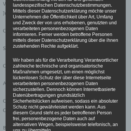
Wirksamkeitsdatum der Berechtigung: Dienstag, 31.
landesspezifischen Datenschutzbestimmungen.
Mittels dieser Datenschutzerklärung möchte unser
Juli 2018
Unternehmen die Öffentlichkeit über Art, Umfang
und Zweck der von uns erhobenen, genutzten und
verarbeiteten personenbezogenen Daten
GISA-Zahl:
30815728
informieren. Ferner werden betroffene Personen
mittels dieser Datenschutzerklärung über die ihnen
zustehenden Rechte aufgeklärt.
STANDORT der GEWERBEBERECHTIGUNG:
Wir haben als für die Verarbeitung Verantwortlicher
Gemeinde: Wien
zahlreiche technische und organisatorische
Maßnahmen umgesetzt, um einen möglichst
lückenlosen Schutz der über diese Internetseite
Anschrift: Nordbergstraße 10/12a, 1090 Wien
verarbeiteten personenbezogenen Daten
sicherzustellen. Dennoch können Internetbasierte
Datenübertragungen grundsätzlich
Gewerberechtlicher Geschäftsführer: Univ.-Doz. Dr.
Sicherheitslücken aufweisen, sodass ein absoluter
Schutz nicht gewährleistet werden kann. Aus
Otto Kurt Schlappack
diesem Grund steht es jeder betroffenen Person
frei, personenbezogene Daten auch auf
alternativen Wegen, beispielsweise telefonisch, an
Behörde gem. ECG (E-Commerce Gesetz):
uns zu übermitteln.