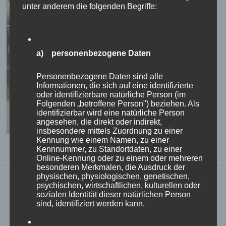
unter anderem die folgenden Begriffe:
a) personenbezogene Daten
Personenbezogene Daten sind alle
Informationen, die sich auf eine identifizierte
oder identifizierbare natürliche Person (im
Folgenden „betroffene Person") beziehen. Als
identifizierbar wird eine natürliche Person
angesehen, die direkt oder indirekt,
insbesondere mittels Zuordnung zu einer
Kennung wie einem Namen, zu einer
Christmas Decoration at Walpersdorf Castle © Brigitte Pamperl
Kennnummer, zu Standortdaten, zu einer
Online-Kennung oder zu einem oder mehreren
besonderen Merkmalen, die Ausdruck der
physischen, physiologischen, genetischen,
On the first advent Sunday in Walpersdorf castle you
psychischen, wirtschaftlichen, kulturellen oder
can find a range of beautiful festive Christmas
sozialen Identität dieser natürlichen Person
sind, identifiziert werden kann.
decorations from classic tree decorations to shiny