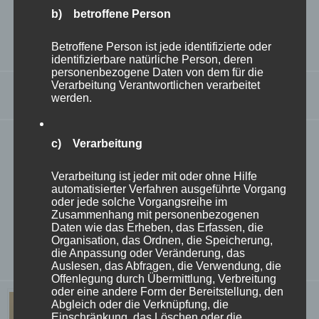
Christmas baubles, sparkling garlands, glass ornaments,
b) betroffene Person
lights, tinsel, wreaths, nutcrackers and golden table
Betroffene Person ist jede identifizierte oder
decorations that make your home sparkle.
identifizierbare natürliche Person, deren
personenbezogene Daten von dem für die
Verarbeitung Verantwortlichen verarbeitet
Walpersdorf castle chapel
werden.
The Walpersdorf castle chapel was originally built in the
c) Verarbeitung
north-east in front of the castle in 1577-1594 as a wide,
Verarbeitung ist jeder mit oder ohne Hilfe
rectangular Protestant prayer room with a high
automatisierter Verfahren ausgeführte Vorgang
oder jede solche Vorgangsreihe im
mirrored vault and a lower church. The walls of the
Zusammenhang mit personenbezogenen
Daten wie das Erheben, das Erfassen, die
Walpersdorf castle chapel are divided by pilasters and a
Organisation, das Ordnen, die Speicherung,
die Anpassung oder Veränderung, das
surrounding entablature zone.
Auslesen, das Abfragen, die Verwendung, die
Offenlegung durch Übermittlung, Verbreitung
oder eine andere Form der Bereitstellung, den
Abgleich oder die Verknüpfung, die
Einschränkung, das Löschen oder die