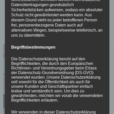
Datenübertragungen grundsätzlich
Jörger von Tollet and his family is located. The castle
Sicherheitslücken aufweisen, sodass ein absoluter
Schutz nicht gewährleistet werden kann. Aus
chapel consists of a wide, rectangular hall with a high
diesem Grund steht es jeder betroffenen Person
wooden mirror vault from 1672. The walls are divided by
frei, personenbezogene Daten auch auf
alternativen Wegen, beispielsweise telefonisch, an
pilasters and a surrounding entablature zone.
uns zu übermitteln.
Begriffsbestimmungen
Die Datenschutzerklärung beruht auf den
Begrifflichkeiten, die durch den Europäischen
Richtlinien- und Verordnungsgeber beim Erlass
der Datenschutz-Grundverordnung (DS-GVO)
verwendet wurden. Unsere Datenschutzerklärung
soll sowohl für die Öffentlichkeit als auch für
unsere Kunden und Geschäftspartner einfach
lesbar und verständlich sein. Um dies zu
gewährleisten, möchten wir vorab die verwendeten
Begrifflichkeiten erläutern.
Wir verwenden in dieser Datenschutzerklärung