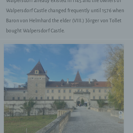
Walpersdorf already existed in 1145 and the owners of
Walpersdorf Castle changed frequently until 1576 when
Baron von Helmhard the elder (VIII.) Jörger von Tollet
bought Walpersdorf Castle.