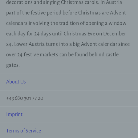
decorations and singing Christmas carols. In Austria
Daten über die betroffene Person gespeichert sind.
Ferner berichtigt oder löscht der für die
part of the festive period before Christmas are Advent
Verarbeitung Verantwortliche personenbezogene
Daten auf Wunsch oder Hinweis der betroffenen
calendars involving the tradition of opening a window
Person, soweit dem keine gesetzlichen
each day for 24 days until Christmas Eve on December
Aufbewahrungspflichten entgegenstehen. Die
Gesamtheit der Mitarbeiter des für die Verarbeitung
24. Lower Austria turns into a big Advent calendar since
Verantwortlichen stehen der betroffenen Person in
diesem Zusammenhang als Ansprechpartner zur
over 24 festive markets can be found behind castle
Verfügung.
gates.
Kontaktmöglichkeit über die Internetseite
About Us
Die Internetseite enthält aufgrund von gesetzlichen
Vorschriften Angaben, die eine schnelle
+43 680 301 77 20
elektronische Kontaktaufnahme zu unserem
Unternehmen sowie eine unmittelbare
Kommunikation mit uns ermöglichen, was
Imprint
ebenfalls eine allgemeine Adresse der
sogenannten elektronischen Post (E-Mail-
Adresse) umfasst. Sofern eine betroffene Person
Terms of Service
per E-Mail oder über ein Kontaktformular den
Kontakt mit dem für die Verarbeitung