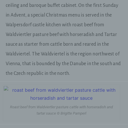
Cookie-ID. Eine Cookie-ID ist eine eindeutige
ceiling and baroque buffet cabinet. On the first Sunday
Kennung des Cookies. Sie besteht aus einer
Zeichenfolge, durch welche Internetseiten und
in Advent, a special Christmas menu is served in the
Server dem konkreten Internetbrowser zugeordnet
Walpersdorf castle kitchen with roast beef from
werden können, in dem das Cookie gespeichert
wurde. Dies ermöglicht es den besuchten
Waldviertler pasture beef with horseradish and Tartar
Internetseiten und Servern, den individuellen
Browser der betroffenen Person von anderen
sauce as starter from cattle born and reared in the
Internetbrowsern, die andere Cookies enthalten,
Waldviertel. The Waldviertel is the region northwest of
zu unterscheiden. Ein bestimmter Internetbrowser
kann über die eindeutige Cookie-ID wiedererkannt
Vienna, that is bounded by the Danube in the south and
und identifiziert werden.
the Czech republic in the north.
Durch den Einsatz von Cookies kann den Nutzern
dieser Internetseite nutzerfreundlichere Services
bereitstellen, die ohne die Cookie-Setzung nicht
möglich wären.
Roast beef from Waldviertler pasture cattle with horseradish and
Mittels eines Cookies können die Informationen
tartar sauce © Brigitte Pamperl
und Angebote auf unserer Internetseite im Sinne
des Benutzers optimiert werden. Cookies
ermöglichen uns, wie bereits erwähnt, die