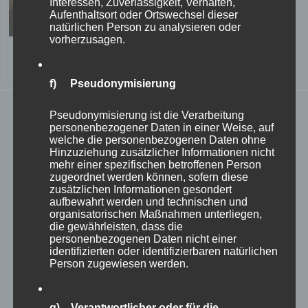
Interessen, Zuverlässigkeit, Verhalten,
Aufenthaltsort oder Ortswechsel dieser
natürlichen Person zu analysieren oder
vorherzusagen.
Concert in the Walpersdorf castle chapel, a highlight of the first
Sunday in Advent at Walpersdorf Castle © Brigitte Pamperl
f) Pseudonymisierung
The altar of Walpersdorf castle chapel is a column
Pseudonymisierung ist die Verarbeitung
personenbezogener Daten in einer Weise, auf
retable with the coat of arms of Count Sinzendorf, who
welche die personenbezogenen Daten ohne
Hinzuziehung zusätzlicher Informationen nicht
remodelled and furnished the chapel in 1662/63. The
mehr einer spezifischen betroffenen Person
zugeordnet werden können, sofern diese
altarpiece shows the crucifixion of Christ with assisting
zusätzlichen Informationen gesondert
aufbewahrt werden und technischen und
figures and statues of St Peter and St Paul on volute
organisatorischen Maßnahmen unterliegen,
flanks running out to the sides and statues of St
die gewährleisten, dass die
personenbezogenen Daten nicht einer
Sebastian and St Florian on the inside. The tabernacle is
identifizierten oder identifizierbaren natürlichen
Person zugewiesen werden.
richly decorated and has a tempietto top. There is a
round-arched window next to the altar.
g) Verantwortlicher oder für die