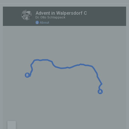
Zugriffs auf die Internetseite, (6) eine Internet-
Protokoll-Adresse (IP-Adresse), (7) der Internet-
Service-Provider des zugreifenden Systems und
(8) sonstige ähnliche Daten und Informationen, die
der Gefahrenabwehr im Falle von Angriffen auf
unsere informationstechnologischen Systeme
dienen.
Bei der Nutzung dieser allgemeinen Daten und
Informationen ziehen wird keine Rückschlüsse auf
die betroffene Person. Diese Informationen werden
vielmehr benötigt, um (1) die Inhalte unserer
Internetseite korrekt auszuliefern, (2) die Inhalte
unserer Internetseite sowie die Werbung für diese
zu optimieren, (3) die dauerhafte
Funktionsfähigkeit unserer
informationstechnologischen Systeme und der
Technik unserer Internetseite zu gewährleisten
sowie (4) um Strafverfolgungsbehörden im Falle
eines Cyberangriffes die zur Strafverfolgung
notwendigen Informationen bereitzustellen. Diese
anonym erhobenen Daten und Informationen
werden durch uns daher einerseits statistisch und