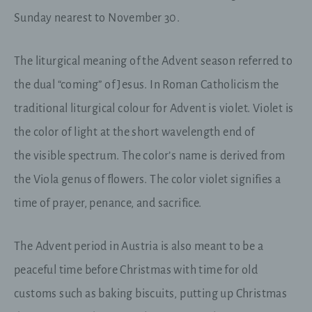
die Verarbeitung Verantwortlichen erforderlich.
Eine Weitergabe dieser Daten an Dritte erfolgt
Sunday nearest to November 30.
grundsätzlich nicht, sofern keine gesetzliche
Pflicht zur Weitergabe besteht oder die Weitergabe
der Strafverfolgung dient.
The liturgical meaning of the Advent season referred to
the dual “coming” of Jesus. In
Roman Catholicism
the
Die Registrierung der betroffenen Person unter
freiwilliger Angabe personenbezogener Daten
traditional liturgical colour for Advent is violet. Violet is
dient dem für die Verarbeitung Verantwortlichen
the
color
of
light
at the short
wavelength
end of
dazu, der betroffenen Person Inhalte oder
Leistungen anzubieten, die aufgrund der Natur der
the
visible spectrum
. The color’s name is derived from
Sache nur registrierten Benutzern angeboten
werden können. Registrierten Personen steht die
the
Viola genus of flowers
. The color violet signifies a
Möglichkeit frei, die bei der Registrierung
angegebenen personenbezogenen Daten
time of prayer, penance, and sacrifice.
jederzeit abzuändern oder vollständig aus dem
Datenbestand des für die Verarbeitung
Verantwortlichen löschen zu lassen.
The Advent period in Austria is also meant to be a
peaceful time before Christmas with time for old
Der für die Verarbeitung Verantwortliche erteilt
jeder betroffenen Person jederzeit auf Anfrage
customs such as baking biscuits, putting up Christmas
Auskunft darüber, welche personenbezogenen