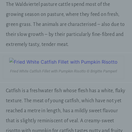
The Waldviertel pasture cattle spend most of the
Benutzer unserer Internetseite wiederzuerkennen.
Zweck dieser Wiedererkennung ist es, den
growing season on pasture, where they feed on fresh,
Nutzern die Verwendung unserer Internetseite zu
erleichtern. Der Benutzer einer Internetseite, die
green grass. The animals are characterised – also due to
Cookies verwendet, muss beispielsweise nicht bei
their slow growth – by their particularly fine-fibred and
jedem Besuch der Internetseite erneut seine
Zugangsdaten eingeben, weil dies von der
extremely tasty, tender meat.
Internetseite und dem auf dem Computersystem
des Benutzers abgelegten Cookie übernommen
wird. Ein weiteres Beispiel ist das Cookie eines
Warenkorbes im Online-Shop. Der Online-Shop
merkt sich die Artikel, die ein Kunde in den
Fried White Catfish Fillet with Pumpkin Risotto © Brigitte Pamperl
virtuellen Warenkorb gelegt hat, über ein Cookie.
Die betroffene Person kann die Setzung von
Catfish is a freshwater fish whose flesh has a white, flaky
Cookies durch unsere Internetseite jederzeit
texture. The meat of young catfish, which have not yet
mittels einer entsprechenden Einstellung des
genutzten Internetbrowsers verhindern und damit
reached a metre in length, has a mildly sweet flavour
der Setzung von Cookies dauerhaft
widersprechen. Ferner können bereits gesetzte
that is slightly reminiscent of veal. A creamy-sweet
Cookies jederzeit über einen Internetbrowser oder
risotto with pumpkin for catfish tastes nutty and fruity
andere Softwareprogramme gelöscht werden. Dies