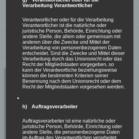
Verarbeitung Verantwortlicher
Castle kitchen Walpersdorf
Verantwortlicher oder für die Verarbeitung
Verantwortlicher ist die natürliche oder
juristische Person, Behörde, Einrichtung oder
A highlight of the first Sunday in Advent at Walpersdorf
andere Stelle, die allein oder gemeinsam mit
anderen über die Zwecke und Mittel der
Castle is the meal in the castle kitchen after the concert
Verarbeitung von personenbezogenen Daten
entscheidet. Sind die Zwecke und Mittel dieser
in the castle chapel.
Verarbeitung durch das Unionsrecht oder das
Recht der Mitgliedstaaten vorgegeben, so
kann der Verantwortliche beziehungsweise
können die bestimmten Kriterien seiner
Benennung nach dem Unionsrecht oder dem
Recht der Mitgliedstaaten vorgesehen werden.
h) Auftragsverarbeiter
Auftragsverarbeiter ist eine natürliche oder
juristische Person, Behörde, Einrichtung oder
andere Stelle, die personenbezogene Daten
im Auftrag des Verantwortlichen verarbeitet.