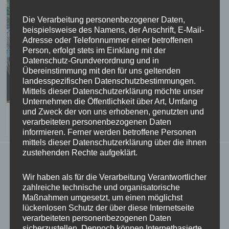
Die Verarbeitung personenbezogener Daten,
beispielsweise des Namens, der Anschrift, E-Mail-
Adresse oder Telefonnummer einer betroffenen
Person, erfolgt stets im Einklang mit der
Datenschutz-Grundverordnung und in
Übereinstimmung mit den für uns geltenden
landesspezifischen Datenschutzbestimmungen.
Mittels dieser Datenschutzerklärung möchte unser
Unternehmen die Öffentlichkeit über Art, Umfang
und Zweck der von uns erhobenen, genutzten und
Christmas tree in the Leiderleitner Christmas exhibition at
verarbeiteten personenbezogenen Daten
Walpersdorf castle © Brigitte Pamperl
informieren. Ferner werden betroffene Personen
mittels dieser Datenschutzerklärung über die ihnen
zustehenden Rechte aufgeklärt.
On the outside of the courtyard wings of Walpersdorf
Castle there are corner wings, the north-eastern one of
Wir haben als für die Verarbeitung Verantwortlicher
zahlreiche technische und organisatorische
which houses the castle chapel, which was originally
Maßnahmen umgesetzt, um einen möglichst
lückenlosen Schutz der über diese Internetseite
built in 1577-94 as a Protestant prayer room with a
verarbeiteten personenbezogenen Daten
lower church, where the tomb of Helmhard the Elder
sicherzustellen. Dennoch können Internetbasierte