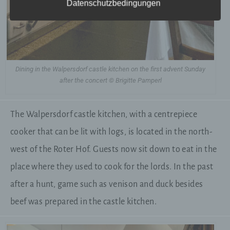
Datenschutzbedingungen
Verantwortlicher im Sinne der Datenschutz-
Grundverordnung, sonstiger in den Mitgliedstaaten
der Europäischen Union geltenden
Datenschutzgesetze und anderer Bestimmungen
mit datenschutzrechtlichem Charakter ist die:
Dining in the Walpersdorf castle kitchen on the first advent Sunday
Fasten-Tour GmbH
after the concert © Brigitte Pamperl
Dr. Otto Schlappack
The Walpersdorf castle kitchen, with a centrepiece
Oberarnsdorf 14
cooker that can be lit with logs, is located in the north-
west of the Roter Hof. Guests now sit down to eat in the
3621 Rossatz-Arnsdorf
place where they used to cook for the lords. In the past
Austria
after a hunt, game such as venison and duck besides
beef was prepared in the castle kitchen.
43271420074
E-Mail: office@fasten-tour.com