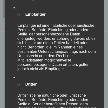
i) Empfänger
Walpersdorf Castle Kitchen Blauenstein © Brigitte Pamperl
Empfänger ist eine natürliche oder juristische
Person, Behörde, Einrichtung oder andere
Stelle, der personenbezogene Daten
The logo of the Walpersdorf castle kitchen shows two
offengelegt werden, unabhängig davon, ob es
sich bei ihr um einen Dritten handelt oder
upright, double-tailed lions holding a four-pronged fork.
nicht. Behörden, die im Rahmen eines
bestimmten Untersuchungsauftrags nach dem
In the Middle Ages, four was considered the number of
Unionsrecht oder dem Recht der
Mitgliedstaaten möglicherweise
the earthly and the double-tailed lion is documented as
personenbezogene Daten erhalten, gelten
jedoch nicht als Empfänger.
the heraldic animal of the Czech Republic from 1248.
With the rise of Přemysl Ottokar II as king, the heraldic
j) Dritter
animal established itself as the symbol of the Kingdom
Dritter ist eine natürliche oder juristische
of Bohemia. The Bohemian lion remained the coat of
Person, Behörde, Einrichtung oder andere
arms of the Kingdom of Bohemia until the end of 1918.
Stelle außer der betroffenen Person, dem