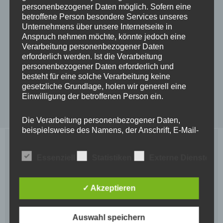
personenbezogener Daten möglich. Sofern eine
betroffene Person besondere Services unseres
Unternehmens über unsere Internetseite in
Anspruch nehmen möchte, könnte jedoch eine
Verarbeitung personenbezogener Daten
erforderlich werden. Ist die Verarbeitung
personenbezogener Daten erforderlich und
besteht für eine solche Verarbeitung keine
gesetzliche Grundlage, holen wir generell eine
Einwilligung der betroffenen Person ein.
Brigitte Pamperl and Otto Schlappack, the organisers of the tours,
in front of their Wachau Valley Café
Die Verarbeitung personenbezogener Daten,
beispielsweise des Namens, der Anschrift, E-Mail-
Adresse oder Telefonnummer einer betroffenen
Brigitte Pamperl is an artist and Otto Schlappack is a
Person, erfolgt stets im Einklang mit der
Essenziell
Statistiken
Externe Dienste
M.D. Otto spent time as postdoctoral fellow in
Datenschutz-Grundverordnung und in
Übereinstimmung mit den für uns geltenden
England and Canada. Brigitte is a graduate from the
landesspezifischen Datenschutzbestimmungen.
✓ Akzeptieren
Mittels dieser Datenschutzerklärung möchte unser
University of Applied Arts in Vienna, Austria.
Unternehmen die Öffentlichkeit über Art, Umfang
Brigitte and Otto live in Vienna and in a village in the
und Zweck der von uns erhobenen, genutzten und
Auswahl speichern
verarbeiteten personenbezogenen Daten