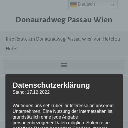
Deutsch
Donauradweg Passau Wien
Ihre Route am Donauradweg Passau Wien von Hotel zu
Hotel.
Datenschutzerklärung
Zum Navigieren diese Seite im Smartphone öffnen und
Stand: 17.12.2022
„In App öffnen“ anklicken. Sollte die Outdooractive App
noch nicht auf Ihrem Gerät installiert sein, werden Sie
Wir freuen uns sehr über Ihr Interesse an unserem
Unternehmen. Eine Nutzung der Internetseiten ist
zum entsprechenden App Store weitergeleitet.
grundsätzlich ohne jede Angabe
personenbezogener Daten möglich. Sofern eine