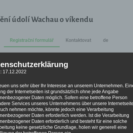
ění údolí Wachau o víkendu
Registrační formulář
Kontaktovat
de
enschutzerklärung
: 17.12.2022
ěší turistika – víkend ve Wachau“ můžete použít níže
reuen uns sehr über Ihr Interesse an unserem Unternehmen. Ein
ng der Internetseiten ist grundsätzlich ohne jede Angabe
nenbezogener Daten möglich. Sofern eine betroffene Person
Moje příjmení
dere Services unseres Unternehmens über unsere Internetseite
uch nehmen möchte, könnte jedoch eine Verarbeitung
nenbezogener Daten erforderlich werden. Ist die Verarbeitung
nenbezogener Daten erforderlich und besteht für eine solche
Moje adresa
beitung keine gesetzliche Grundlage, holen wir generell eine