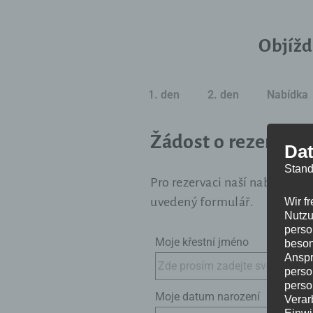
Objížd
1. den
2. den
Nabídka
Žádost o rezervaci
Dat
Stand
Pro rezervaci naší nabídky „P
uvedený formulář.
Wir f
Nutzu
perso
Moje křestní jméno
beson
Anspr
perso
perso
Moje datum narození
Verar